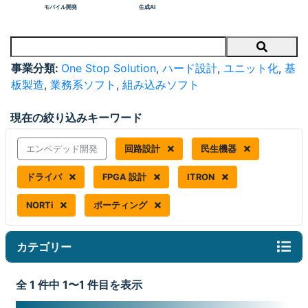
モバイル開発
生成AI
Search
事業分類:
One Stop Solution
,
ハード設計
,
ユニット化
,
基
板製造
,
業務系ソフト
,
組み込みソフト
現在の絞り込みキーワード
エンベデッド開発
回路設計
民生機器
ドライバ
FPGA 設計
ITRON
NORTi
ポーティング
カテゴリー
全 1 件中 1〜1 件目を表示