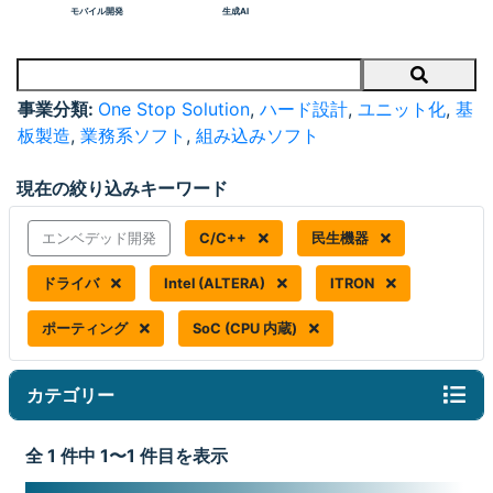
モバイル開発
生成AI
Search
事業分類:
One Stop Solution
,
ハード設計
,
ユニット化
,
基
板製造
,
業務系ソフト
,
組み込みソフト
現在の絞り込みキーワード
エンベデッド開発
C/C++
民生機器
ドライバ
Intel (ALTERA)
ITRON
ポーティング
SoC (CPU 内蔵)
カテゴリー
全 1 件中 1〜1 件目を表示