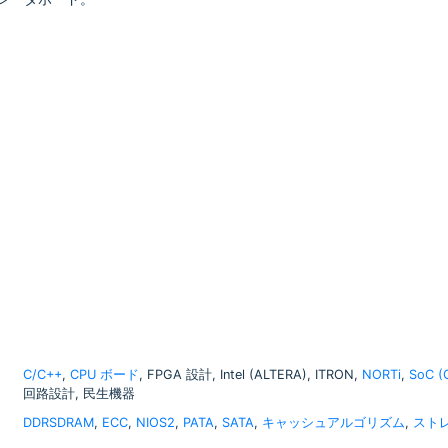
C/C++
,
CPU ボード
, FPGA 設計, Intel (ALTERA), ITRON,
NORTi
,
SoC 
回路設計, 民生機器
DDRSDRAM
,
ECC
,
NIOS2
,
PATA
,
SATA
,
キャッシュアルゴリズム
,
スト