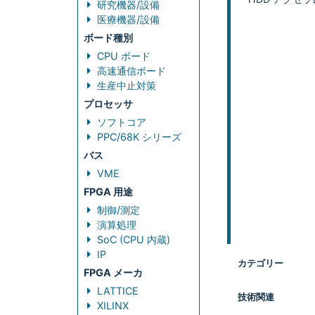
研究機器/設備
医療機器/設備
ボード種別
CPU ボード
高速通信ボード
生産中止対策
プロセッサ
ソフトコア
PPC/68K シリーズ
バス
VME
FPGA 用途
制御/測定
演算処理
SoC (CPU 内蔵)
IP
カテゴリー
FPGA メーカ
LATTICE
技術関連
XILINX