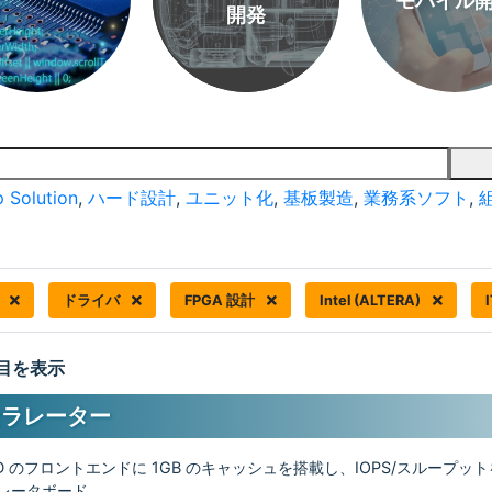
モバイル
開発
 Solution
,
ハード設計
,
ユニット化
,
基板製造
,
業務系ソフト
,
器
ドライバ
FPGA 設計
Intel (ALTERA)
 件目を表示
セラレーター
DD のフロントエンドに 1GB のキャッシュを搭載し、IOPS/スループッ
ラレータボード。