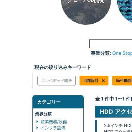
グローバル開発
事業分類:
One Stop
現在の絞り込みキーワード
エンベデッド開発
回路設計
民生機
全 1 件中 1〜1
カテゴリー
HDD アク
業界分類
産業機器/設備
2.5インチ H
インフラ設備
HDD アクセ