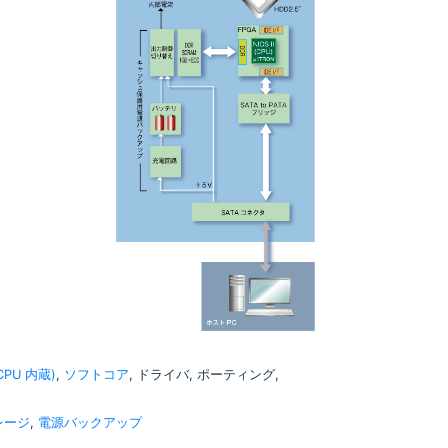
(CPU 内蔵)
,
ソフトコア
, ドライバ, ポーティング,
レージ
,
電源バックアップ