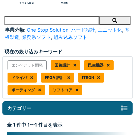
モバイル開発
生成AI
Search
事業分類:
One Stop Solution
,
ハード設計
,
ユニット化
,
基
板製造
,
業務系ソフト
,
組み込みソフト
現在の絞り込みキーワード
エンベデッド開発
回路設計
民生機器
ドライバ
FPGA 設計
ITRON
ポーティング
ソフトコア
カテゴリー
全 1 件中 1〜1 件目を表示