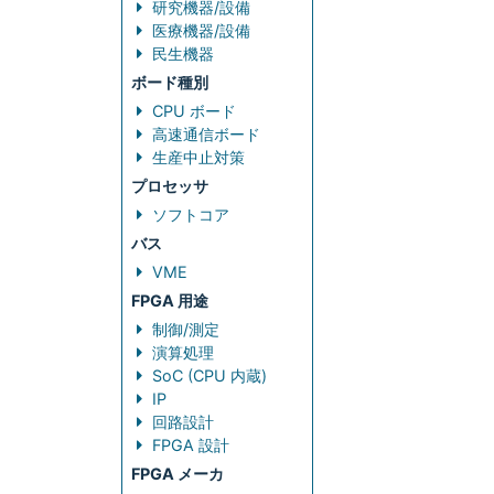
研究機器/設備
医療機器/設備
民生機器
ボード種別
CPU ボード
高速通信ボード
生産中止対策
プロセッサ
ソフトコア
バス
VME
FPGA 用途
制御/測定
演算処理
SoC (CPU 内蔵)
IP
回路設計
FPGA 設計
FPGA メーカ