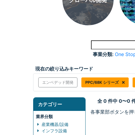
グローバル開発
事業分類:
One Stop
現在の絞り込みキーワード
エンベデッド開発
PPC/68K シリーズ
全 0 件中 0〜0
カテゴリー
各事業部ボタンを押
業界分類
産業機器/設備
インフラ設備