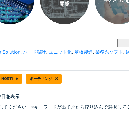
モバイル
開発
 Solution
,
ハード設計
,
ユニット化
,
基板製造
,
業務系ソフト
,
NORTi
ポーティング
 件目を表示
してください。※キーワードが出てきたら絞り込んで選択して