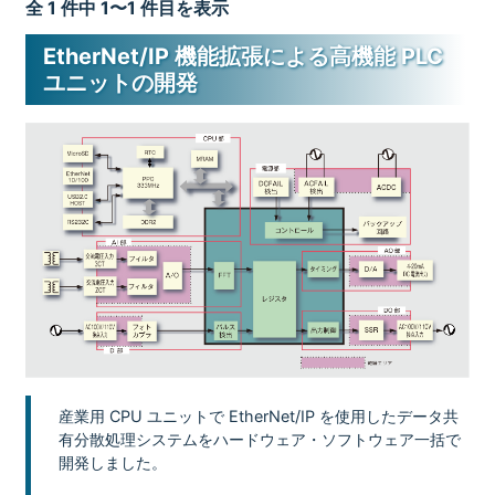
全 1 件中 1〜1 件目を表示
EtherNet/IP 機能拡張による高機能 PLC
ユニットの開発
産業用 CPU ユニットで EtherNet/IP を使用したデータ共
有分散処理システムをハードウェア・ソフトウェア一括で
開発しました。