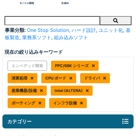
モバイル開発
生成AI
Search
事業分類:
One Stop Solution
,
ハード設計
,
ユニット化
,
基
板製造
,
業務系ソフト
,
組み込みソフト
現在の絞り込みキーワード
エンベデッド開発
PPC/68K シリーズ
演算処理
CPU ボード
ドライバ
産業機器/設備
Intel (ALTERA)
ポーティング
インフラ設備
カテゴリー