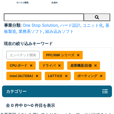
モバイル開発
生成AI
Search
事業分類:
One Stop Solution
,
ハード設計
,
ユニット化
,
基
板製造
,
業務系ソフト
,
組み込みソフト
現在の絞り込みキーワード
エンベデッド開発
PPC/68K シリーズ
CPU ボード
ドライバ
産業機器/設備
Intel (ALTERA)
LATTICE
ポーティング
カテゴリー
全 0 件中 0〜0 件目を表示