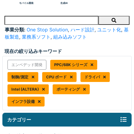
モバイル開発
生成AI
Search
事業分類:
One Stop Solution
,
ハード設計
,
ユニット化
,
基
板製造
,
業務系ソフト
,
組み込みソフト
現在の絞り込みキーワード
エンベデッド開発
PPC/68K シリーズ
制御/測定
CPU ボード
ドライバ
Intel (ALTERA)
ポーティング
インフラ設備
カテゴリー