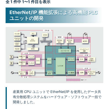
全 1 件中 1〜1 件目を表示
EtherNet/IP 機能拡張による高機能 PLC
ユニットの開発
産業用 CPU ユニットで EtherNet/IP を使用したデータ共
有分散処理システムをハードウェア・ソフトウェア一括で
開発しました。