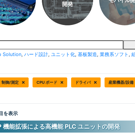
モバイル
開発
 Solution
,
ハード設計
,
ユニット化
,
基板製造
,
業務系ソフト
,
制御/測定
CPU ボード
ドライバ
産業機器/設備
 件目を表示
t/IP 機能拡張による高機能 PLC ユニットの開発