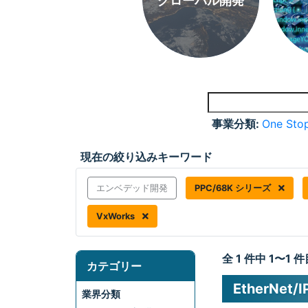
グローバル開発
事業分類:
One Stop
現在の絞り込みキーワード
エンベデッド開発
PPC/68K シリーズ
VxWorks
全 1 件中 1〜1
カテゴリー
EtherNe
業界分類