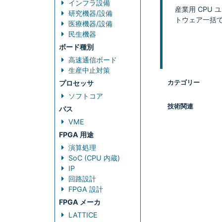
インフラ設備
産業用 CPU 
研究機器/設備
トウェア一括
医療機器/設備
民生機器
ボード種別
高速通信ボード
生産中止対策
カテゴリー
プロセッサ
ソフトコア
技術関連
バス
VME
FPGA 用途
演算処理
SoC (CPU 内蔵)
IP
回路設計
FPGA 設計
FPGA メーカ
LATTICE