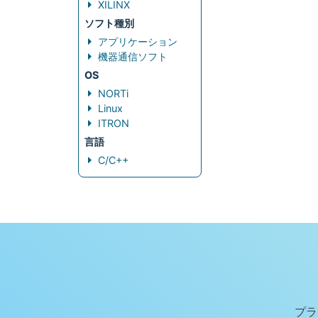
XILINX
ソフト種別
アプリケーション
機器通信ソフト
OS
NORTi
Linux
ITRON
言語
C/C++
プラ