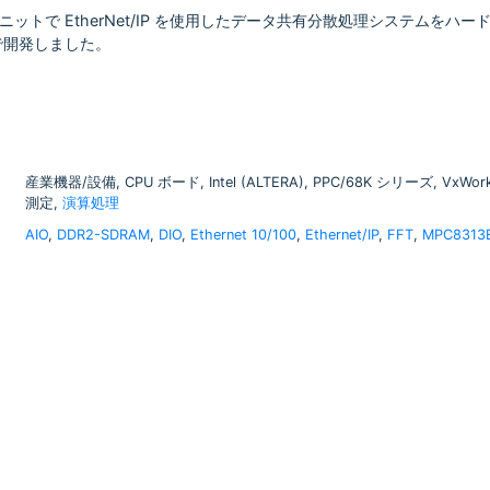
ユニットで EtherNet/IP を使用したデータ共有分散処理システムをハ
で開発しました。
産業機器/設備, CPU ボード, Intel (ALTERA), PPC/68K シリーズ, VxWor
測定,
演算処理
AIO
,
DDR2-SDRAM
,
DIO
,
Ethernet 10/100
,
Ethernet/IP
,
FFT
,
MPC8313