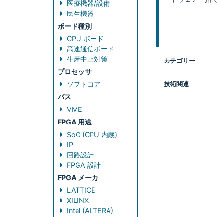
医療機器/設備
民生機器
ボード種別
CPU ボード
高速通信ボード
生産中止対策
カテゴリー
プロセッサ
ソフトコア
技術関連
バス
VME
FPGA 用途
SoC (CPU 内蔵)
IP
回路設計
FPGA 設計
FPGA メーカ
LATTICE
XILINX
Intel (ALTERA)