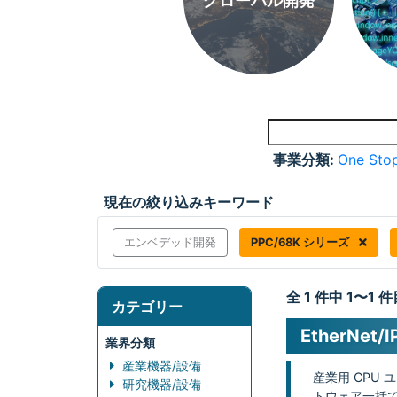
グローバル開発
事業分類:
One Stop
現在の絞り込みキーワード
エンベデッド開発
PPC/68K シリーズ
全 1 件中 1〜1
カテゴリー
EtherNe
業界分類
産業機器/設備
産業用 CPU 
研究機器/設備
トウェア一括