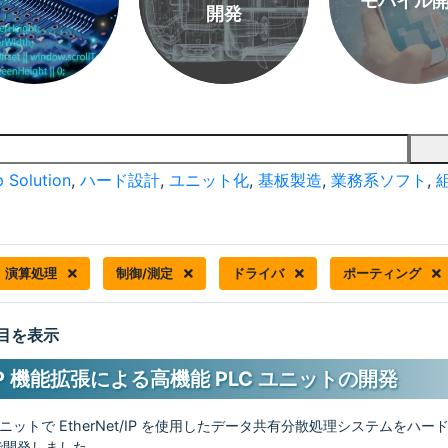
モバイル
開発
 Solution
,
ハード設計
,
ユニット化
,
基板製造
,
業務系ソフト
,
演算処理
制御/測定
ドライバ
ポーティング
 件目を表示
t/IP 機能拡張による高機能 PLC ユニットの開発
ユニットで EtherNet/IP を使用したデータ共有分散処理システムをハ
で開発しました。