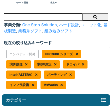
モバイル開発
生成AI
Search
事業分類:
One Stop Solution
,
ハード設計
,
ユニット化
,
基
板製造
,
業務系ソフト
,
組み込みソフト
現在の絞り込みキーワード
エンベデッド開発
PPC/68K シリーズ
演算処理
制御/測定
ドライバ
Intel (ALTERA)
ポーティング
インフラ設備
VxWorks
カテゴリー