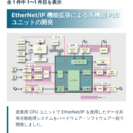
全 1 件中 1〜1 件目を表示
EtherNet/IP 機能拡張による高機能 PLC
ユニットの開発
産業用 CPU ユニットで EtherNet/IP を使用したデータ共
有分散処理システムをハードウェア・ソフトウェア一括で
開発しました。