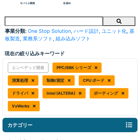
モバイル開発
生成AI
Search
事業分類:
One Stop Solution
,
ハード設計
,
ユニット化
,
基
板製造
,
業務系ソフト
,
組み込みソフト
現在の絞り込みキーワード
エンベデッド開発
PPC/68K シリーズ
演算処理
制御/測定
CPU ボード
ドライバ
Intel (ALTERA)
ポーティング
VxWorks
カテゴリー