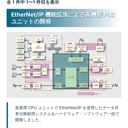
全 1 件中 1〜1 件目を表示
EtherNet/IP 機能拡張による高機能 PLC
ユニットの開発
産業用 CPU ユニットで EtherNet/IP を使用したデータ共
有分散処理システムをハードウェア・ソフトウェア一括で
開発しました。