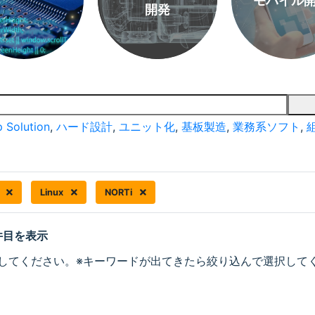
モバイル
開発
 Solution
,
ハード設計
,
ユニット化
,
基板製造
,
業務系ソフト
,
器
Linux
NORTi
 件目を表示
してください。※キーワードが出てきたら絞り込んで選択して