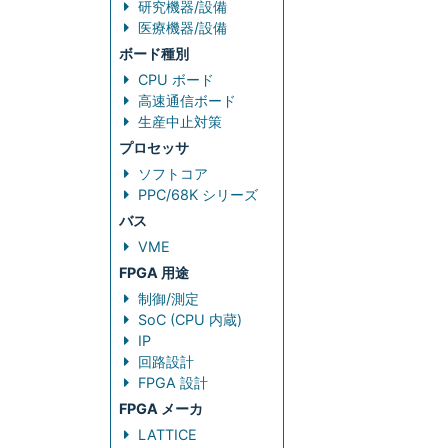
研究機器/設備
医療機器/設備
ボード種別
CPU ボード
高速通信ボード
生産中止対策
プロセッサ
ソフトコア
PPC/68K シリーズ
バス
VME
FPGA 用途
制御/測定
SoC (CPU 内蔵)
IP
回路設計
FPGA 設計
FPGA メーカ
LATTICE