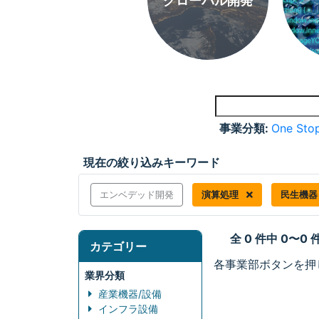
グローバル開発
事業分類:
One Stop
現在の絞り込みキーワード
エンベデッド開発
演算処理
民生機
全 0 件中 0〜0
カテゴリー
各事業部ボタンを押
業界分類
産業機器/設備
インフラ設備