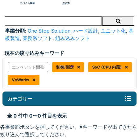
モバイル開発
生成AI
Search
事業分類:
One Stop Solution
,
ハード設計
,
ユニット化
,
基
板製造
,
業務系ソフト
,
組み込みソフト
現在の絞り込みキーワード
エンベデッド開発
制御/測定
SoC (CPU 内蔵)
VxWorks
カテゴリー
全 0 件中 0〜0 件目を表示
各事業部ボタンを押してください。※キーワードが出てきたら
絞り込んで選択してください。