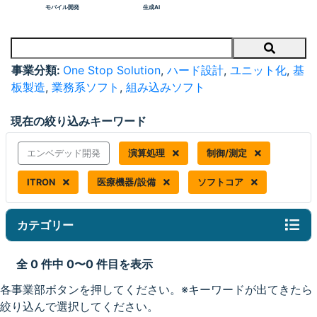
モバイル開発
生成AI
Search
事業分類:
One Stop Solution
,
ハード設計
,
ユニット化
,
基
板製造
,
業務系ソフト
,
組み込みソフト
現在の絞り込みキーワード
エンベデッド開発
演算処理
制御/測定
ITRON
医療機器/設備
ソフトコア
カテゴリー
全 0 件中 0〜0 件目を表示
各事業部ボタンを押してください。※キーワードが出てきたら
絞り込んで選択してください。