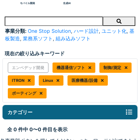
モバイル開発
生成AI
Search
事業分類:
One Stop Solution
,
ハード設計
,
ユニット化
,
基
板製造
,
業務系ソフト
,
組み込みソフト
現在の絞り込みキーワード
エンベデッド開発
機器通信ソフト
制御/測定
ITRON
Linux
医療機器/設備
ポーティング
カテゴリー
全 0 件中 0〜0 件目を表示