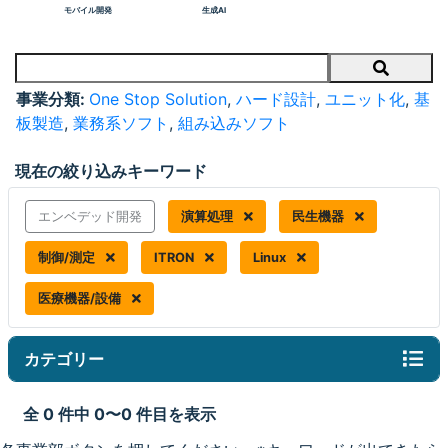
モバイル開発
生成AI
Search
事業分類:
One Stop Solution
,
ハード設計
,
ユニット化
,
基
板製造
,
業務系ソフト
,
組み込みソフト
現在の絞り込みキーワード
エンベデッド開発
演算処理
民生機器
制御/測定
ITRON
Linux
医療機器/設備
カテゴリー
全 0 件中 0〜0 件目を表示