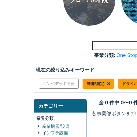
グローバル開発
事業分類:
One Stop
現在の絞り込みキーワード
エンベデッド開発
制御/測定
ドライ
全 0 件中 0〜0
カテゴリー
各事業部ボタンを押
業界分類
産業機器/設備
インフラ設備