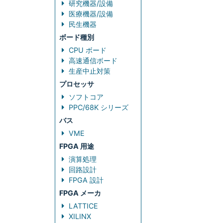
研究機器/設備
医療機器/設備
民生機器
ボード種別
CPU ボード
高速通信ボード
生産中止対策
プロセッサ
ソフトコア
PPC/68K シリーズ
バス
VME
FPGA 用途
演算処理
回路設計
FPGA 設計
FPGA メーカ
LATTICE
XILINX