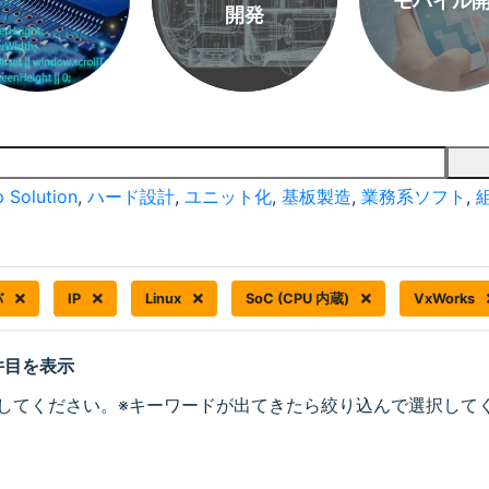
モバイル
開発
 Solution
,
ハード設計
,
ユニット化
,
基板製造
,
業務系ソフト
,
バ
IP
Linux
SoC (CPU 内蔵)
VxWorks
 件目を表示
してください。※キーワードが出てきたら絞り込んで選択して