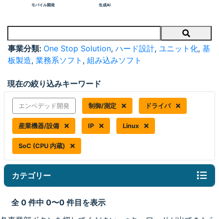
モバイル開発
生成AI
Search
事業分類:
One Stop Solution
,
ハード設計
,
ユニット化
,
基
板製造
,
業務系ソフト
,
組み込みソフト
現在の絞り込みキーワード
エンベデッド開発
制御/測定
ドライバ
産業機器/設備
IP
Linux
SoC (CPU 内蔵)
カテゴリー
全 0 件中 0〜0 件目を表示