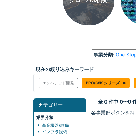
グローバル開発
事業分類:
One Stop
現在の絞り込みキーワード
エンベデッド開発
PPC/68K シリーズ
全 0 件中 0〜0
カテゴリー
各事業部ボタンを押
業界分類
産業機器/設備
インフラ設備