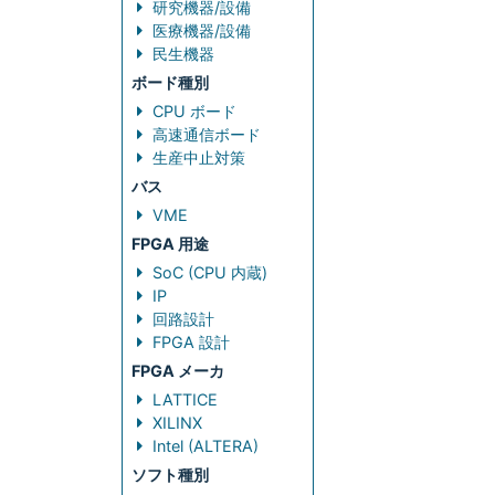
研究機器/設備
医療機器/設備
民生機器
ボード種別
CPU ボード
高速通信ボード
生産中止対策
バス
VME
FPGA 用途
SoC (CPU 内蔵)
IP
回路設計
FPGA 設計
FPGA メーカ
LATTICE
XILINX
Intel (ALTERA)
ソフト種別