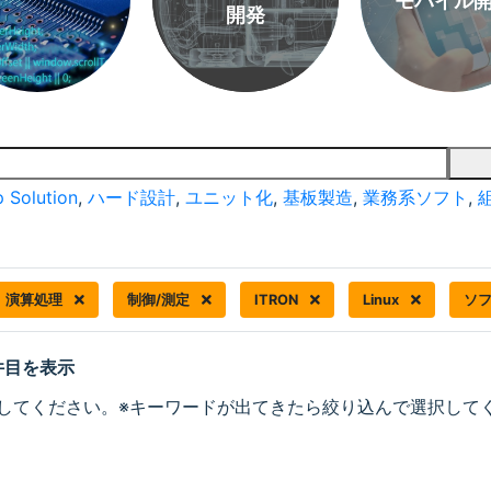
モバイル
開発
 Solution
,
ハード設計
,
ユニット化
,
基板製造
,
業務系ソフト
,
演算処理
制御/測定
ITRON
Linux
ソ
 件目を表示
してください。※キーワードが出てきたら絞り込んで選択して