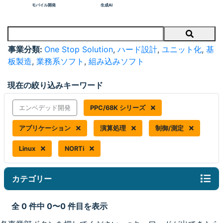
モバイル開発
生成AI
Search
事業分類:
One Stop Solution
,
ハード設計
,
ユニット化
,
基
板製造
,
業務系ソフト
,
組み込みソフト
現在の絞り込みキーワード
エンベデッド開発
PPC/68K シリーズ
アプリケーション
演算処理
制御/測定
Linux
NORTi
カテゴリー
全 0 件中 0〜0 件目を表示