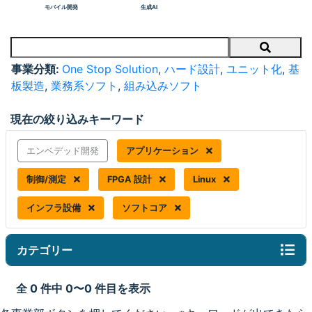
モバイル開発
生成AI
Search
事業分類:
One Stop Solution
,
ハード設計
,
ユニット化
,
基
板製造
,
業務系ソフト
,
組み込みソフト
現在の絞り込みキーワード
エンベデッド開発
アプリケーション
制御/測定
FPGA 設計
Linux
インフラ設備
ソフトコア
カテゴリー
全 0 件中 0〜0 件目を表示