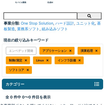
モバイル開発
生成AI
Search
事業分類:
One Stop Solution
,
ハード設計
,
ユニット化
,
基
板製造
,
業務系ソフト
,
組み込みソフト
現在の絞り込みキーワード
エンベデッド開発
アプリケーション
演算処理
制御/測定
Linux
インフラ設備
ソフトコア
カテゴリー
全 0 件中 0〜0 件目を表示