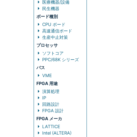
医療機器/設備
民生機器
ボード種別
CPU ボード
高速通信ボード
生産中止対策
プロセッサ
ソフトコア
PPC/68K シリーズ
バス
VME
FPGA 用途
演算処理
IP
回路設計
FPGA 設計
FPGA メーカ
LATTICE
Intel (ALTERA)