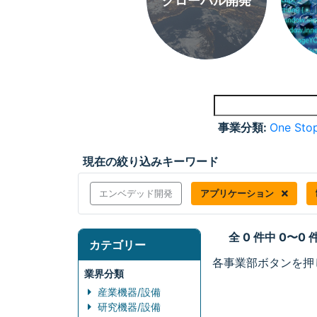
グローバル開発
事業分類:
One Stop
現在の絞り込みキーワード
エンベデッド開発
アプリケーション
全 0 件中 0〜0
カテゴリー
各事業部ボタンを押
業界分類
産業機器/設備
研究機器/設備