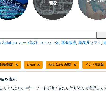
モバイル
開発
 Solution
,
ハード設計
,
ユニット化
,
基板製造
,
業務系ソフト
,
制御/測定
Linux
SoC (CPU 内蔵)
インフラ設備
 件目を表示
してください。※キーワードが出てきたら絞り込んで選択して