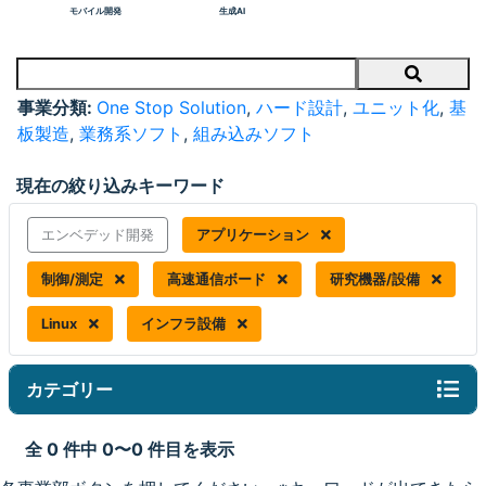
モバイル開発
生成AI
Search
事業分類:
One Stop Solution
,
ハード設計
,
ユニット化
,
基
板製造
,
業務系ソフト
,
組み込みソフト
現在の絞り込みキーワード
エンベデッド開発
アプリケーション
制御/測定
高速通信ボード
研究機器/設備
Linux
インフラ設備
カテゴリー
全 0 件中 0〜0 件目を表示