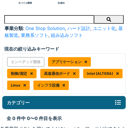
モバイル開発
生成AI
Search
事業分類:
One Stop Solution
,
ハード設計
,
ユニット化
,
基
板製造
,
業務系ソフト
,
組み込みソフト
現在の絞り込みキーワード
エンベデッド開発
アプリケーション
制御/測定
高速通信ボード
Intel (ALTERA)
Linux
インフラ設備
カテゴリー
全 0 件中 0〜0 件目を表示