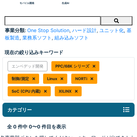
モバイル開発
生成AI
Search
事業分類:
One Stop Solution
,
ハード設計
,
ユニット化
,
基
板製造
,
業務系ソフト
,
組み込みソフト
現在の絞り込みキーワード
エンベデッド開発
PPC/68K シリーズ
制御/測定
Linux
NORTi
SoC (CPU 内蔵)
XILINX
カテゴリー
全 0 件中 0〜0 件目を表示