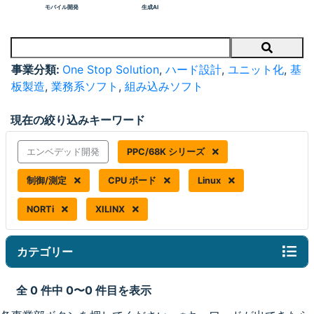
モバイル開発
生成AI
Search
事業分類:
One Stop Solution
,
ハード設計
,
ユニット化
,
基
板製造
,
業務系ソフト
,
組み込みソフト
現在の絞り込みキーワード
エンベデッド開発
PPC/68K シリーズ
制御/測定
CPU ボード
Linux
NORTi
XILINX
カテゴリー
全 0 件中 0〜0 件目を表示