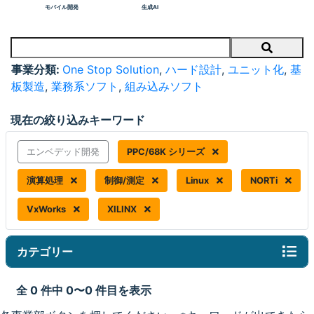
モバイル開発
生成AI
Search
事業分類:
One Stop Solution
,
ハード設計
,
ユニット化
,
基
板製造
,
業務系ソフト
,
組み込みソフト
現在の絞り込みキーワード
エンベデッド開発
PPC/68K シリーズ
演算処理
制御/測定
Linux
NORTi
VxWorks
XILINX
カテゴリー
全 0 件中 0〜0 件目を表示