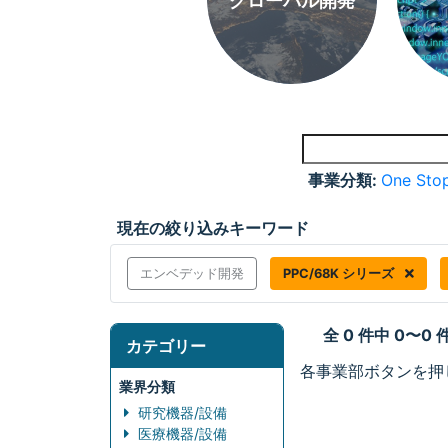
グローバル開発
事業分類:
One Stop
現在の絞り込みキーワード
エンベデッド開発
PPC/68K シリーズ
全 0 件中 0〜0
カテゴリー
各事業部ボタンを押
業界分類
研究機器/設備
医療機器/設備