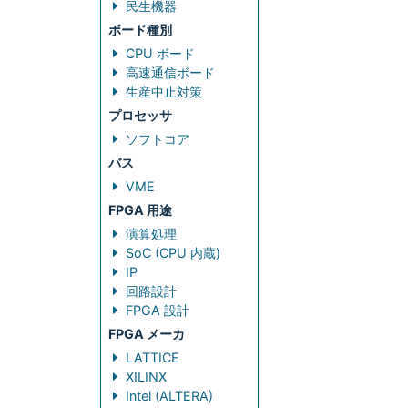
民生機器
ボード種別
CPU ボード
高速通信ボード
生産中止対策
プロセッサ
ソフトコア
バス
VME
FPGA 用途
演算処理
SoC (CPU 内蔵)
IP
回路設計
FPGA 設計
FPGA メーカ
LATTICE
XILINX
Intel (ALTERA)