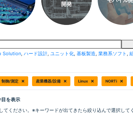
モバイル
開発
 Solution
,
ハード設計
,
ユニット化
,
基板製造
,
業務系ソフト
,
制御/測定
産業機器/設備
Linux
NORTi
 件目を表示
してください。※キーワードが出てきたら絞り込んで選択して