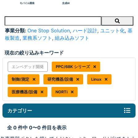
モバイル開発
生成AI
Search
事業分類:
One Stop Solution
,
ハード設計
,
ユニット化
,
基
板製造
,
業務系ソフト
,
組み込みソフト
現在の絞り込みキーワード
エンベデッド開発
PPC/68K シリーズ
制御/測定
研究機器/設備
Linux
医療機器/設備
NORTi
カテゴリー
全 0 件中 0〜0 件目を表示